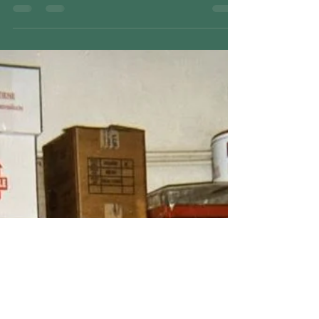
connubio di ingredienti che crea l'inimitabile
Gnocco Fritto 🤍​