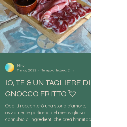
Mino
11 mag 2022
Tempo di lettura: 2 min
IO, TE & UN TAGLIERE DI
GNOCCO FRITTO 💘​
Oggi ti racconterò una storia d'amore,
ovviamente parliamo del meraviglioso