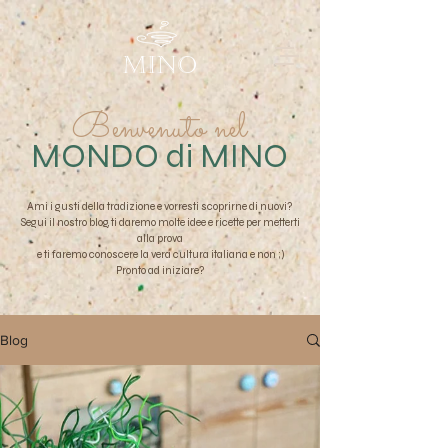
MINO
Benvenuto nel
MONDO di MINO
Ami i gusti della tradizione e vorresti scoprirne di nuovi?
Segui il nostro blog, ti daremo molte idee e ricette per metterti
alla prova
e ti faremo conoscere la vera cultura italiana e non
;)
Pronto ad iniziare?
Blog