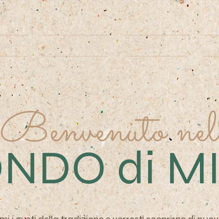
lia
Pasticceria
Bistrot
Benvenuto nel
NDO di M