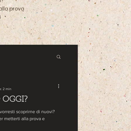
i?
 alla prova
)
a: 2 min
 OGGI?
 vorresti scoprirne di nuovi?
er metterti alla prova e