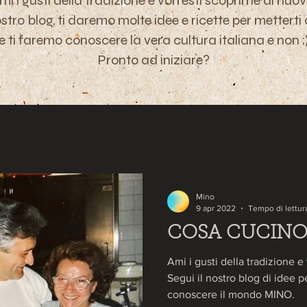
mi i gusti della tradizione e vorresti scoprirne di nuov
ostro blog, ti daremo molte idee e ricette per metterti
e ti faremo conoscere la vera cultura italiana e non
;
Pronto ad iniziare?
Mino
9 apr 2022
Tempo di lettur
COSA CUCINO
Ami i gusti della tradizione e
Segui il nostro blog di idee p
conoscere il mondo MINO.