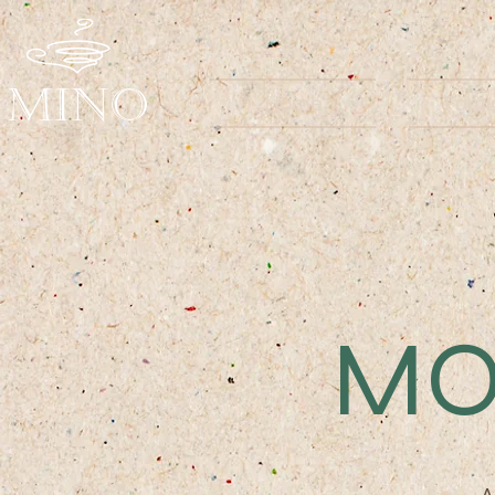
MINO
Home
Famig
MO