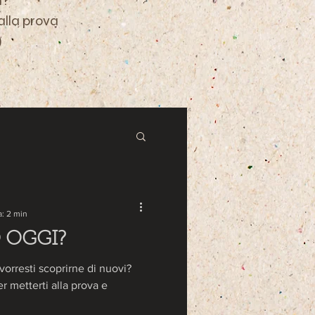
i?
 alla prova
)
a: 2 min
 OGGI?
 vorresti scoprirne di nuovi?
er metterti alla prova e