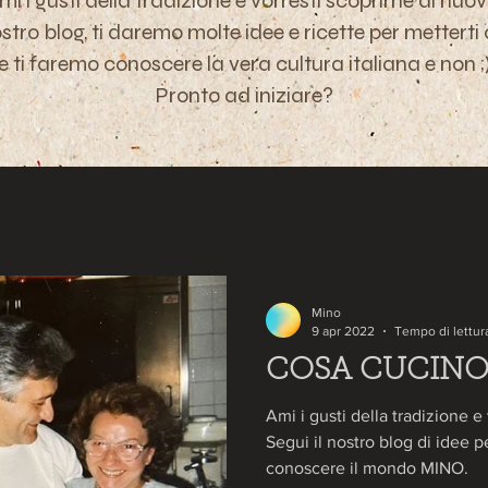
mi i gusti della tradizione e vorresti scoprirne di nuov
ostro blog, ti daremo molte idee e ricette per metterti
e ti faremo conoscere la vera cultura italiana e non
;
Pronto ad iniziare?
Mino
9 apr 2022
Tempo di lettur
COSA CUCINO
Ami i gusti della tradizione e
Segui il nostro blog di idee p
conoscere il mondo MINO.