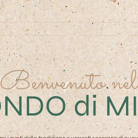
lia
Pasticceria
Bistrot
Benvenuto nel
NDO di M