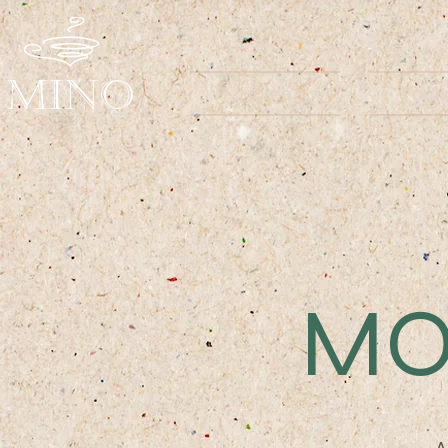
MINO
Home
Famig
MO