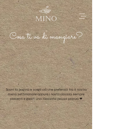
MINO
Cosa ti va di mangiare?
Scorri la pagina e scegli ciò che preferisci tra il nostro
menù settimanale oppure i nostri classici sempre
presenti e goditi una rilassata pausa pranzo ❤