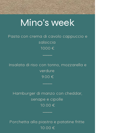
Mino's week
Pasta con crema di cavolo cappuccio e
salsiccia
1000 €
____
Insalata di riso con tonno, mozzarella e
verdure
9.00 €
____
Hamburger di manzo con cheddar,
senape e cipolle
10.00 €
____
Porchetta alla piastra e patatine fritte
10.00 €