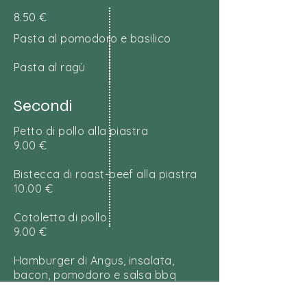
8.50 €
Pasta al pomodoro e basilico
Pasta al ragù
Secondi
Petto di pollo alla piastra
9.00 €
Bistecca di roast-beef alla piastra
10.00 €
Cotoletta di pollo
9.00 €
Hamburger di Angus, insalata,
bacon, pomodoro e salsa bbq
10.00 €